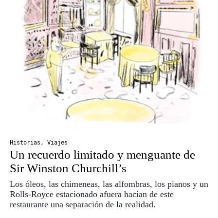
Viaja con Travesías, recibe cada semana
X
crónicas, itinerarios, tips de insider y las
guías más completas.
Suscribirme
Historias
,
Viajes
Un recuerdo limitado y menguante de
Sir Winston Churchill’s
Los óleos, las chimeneas, las alfombras, los pianos y un
Rolls-Royce estacionado afuera hacían de este
restaurante una separación de la realidad.