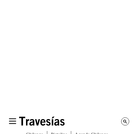
Comida
,
Lo último
Restaurantes en Ciudad de México que
abrieron este 2023
Enlistamos algunas de nuestras ofertas favoritas de
nuevos restaurantes en Ciudad de México.