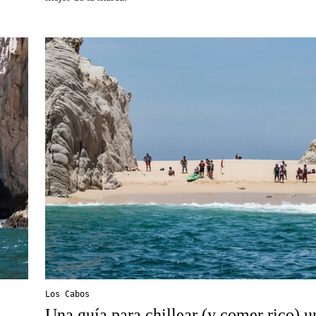
Los Cabos
Una guía para chillear (y comer rico) u