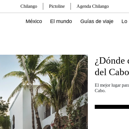
Chilango
Pictoline
Agenda Chilango
México
El mundo
Guías de viaje
Lo 
¿Dónde q
del Cab
El mejor lugar para
Cabo.