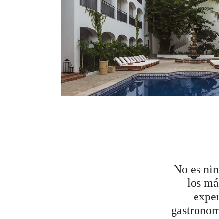
No es nin
los má
exper
gastronomí