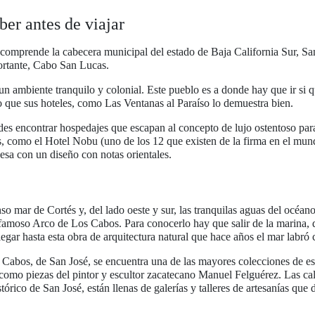
ber antes de viajar
omprende la cabecera municipal del estado de Baja California Sur, San
ortante, Cabo San Lucas.
un ambiente tranquilo y colonial. Este pueblo es a donde hay que ir si q
 que sus hoteles, como Las Ventanas al Paraíso lo demuestra bien.
s encontrar hospedajes que escapan al concepto de lujo ostentoso para
s, como el Hotel Nobu (uno de los 12 que existen de la firma en el mun
sa con un diseño con notas orientales.
enso mar de Cortés y, del lado oeste y sur, las tranquilas aguas del océan
 famoso Arco de Los Cabos. Para conocerlo hay que salir de la marina,
legar hasta esta obra de arquitectura natural que hace años el mar labró 
Cabos, de San José, se encuentra una de las mayores colecciones de escu
como piezas del pintor y escultor zacatecano Manuel Felguérez. Las cal
tórico de San José, están llenas de galerías y talleres de artesanías que 