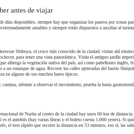
ber antes de viajar
 de días disponibles, siempre hay que organizar los paseos por zonas par
 extremadamente amables y siempre están dispuestos a auxiliar al turista
travesar Shibuya, el cruce más conocido de la ciudad; visitar ahí mism
ochecer, para tener una vista panorámica. Visita el antiguo jardín impe
ue alberga la vegetación nativa del país, así como pabellones inglés, f
o a un estanque de agua. Recorre las calles ajetreadas del barrio Shinj
eza en alguno de sus muchos bares típicos.
e: camina, siéntate a observar el movimiento, prueba la basta gastronom
rnacional de Narita al centro de la ciudad hay unos 60 km de distancia
í es el autobús (hay varias líneas y el boleto cuesta 1,000 yenes). Si quie
s, el tren rápido que recorre la distancia en 53 minutos, eso sí, las sa