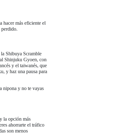
a hacer más eficiente el
 perdido.
o la Shibuya Scramble
rial Shinjuku Gyoen, con
rancés y el taiwanés, que
uku, y haz una pausa para
ía nipona y no te vayas
 y la opción más
res ahorrarte el tráfico
lidas son menos