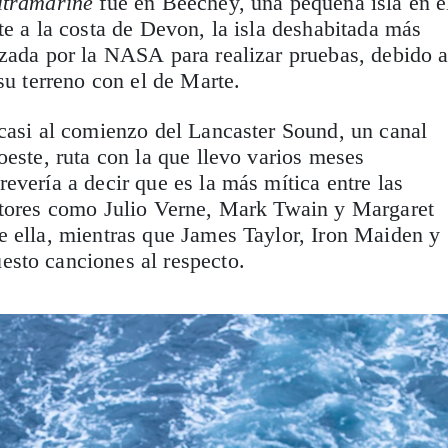
ltramarine
fue en Beechey, una pequeña isla en e
te a la costa de Devon, la isla deshabitada más
izada por la NASA para realizar pruebas, debido 
su terreno con el de Marte.
casi al comienzo del Lancaster Sound, un canal
oeste, ruta con la que llevo varios meses
evería a decir que es la más mítica entre las
utores como Julio Verne, Mark Twain y Margaret
e ella, mientras que James Taylor, Iron Maiden y
sto canciones al respecto.