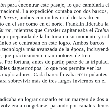
n para encontrar este pasaje, lo que cambiaría e
rnacional. La expedición contaba con dos barcos,
 Terror
, ambos con un historial destacado en
o en el sur como en el norte. Franklin lideraba la
error
, mientras que Crozier capitaneaba el
Erebu
ejor preparada de la historia en su momento y to
itánico se centraban en este logro. Ambos barcos
a tecnología más avanzada de la época, incluyend
, que prácticamente eran motores de tren
. Por fortuna, antes de partir, parte de la tripulac
íbles daguerrotipos, lo que nos permite ver los
es exploradores. Cada barco llevaba 67 tripulantes
ara sobrevivir más de tres largos inviernos en el
radicaba en lograr cruzarlo en un margen de dos a
 volviera a congelarse, pasando por canales lleno