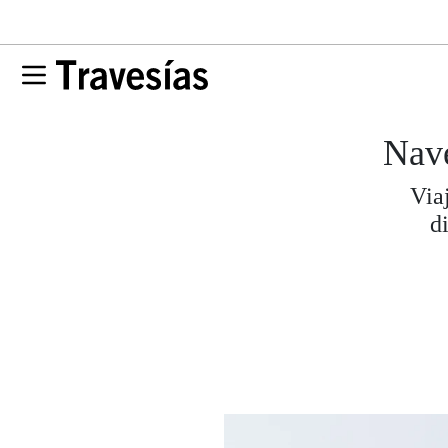
Nave
Via
d