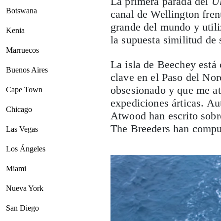
La primera parada del
U
Botswana
canal de Wellington fren
grande del mundo y util
Kenia
la supuesta similitud de 
Marruecos
La isla de Beechey está 
Buenos Aires
clave en el Paso del Nor
obsesionado y que me atr
Cape Town
expediciones árticas. A
Chicago
Atwood han escrito sobr
The Breeders han compue
Las Vegas
Los Ángeles
Miami
Nueva York
San Diego