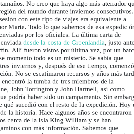
 tamaños. No creo que haya algo más aterrador q
región del mundo durante inviernos consecutivos.
sesión con este tipo de viajes era equivalente a
 por Marte. Todo lo que sabemos de esa expedició
enviadas por los oficiales. La última carta de
e enviada
desde la costa de Groenlandia
, justo ant
fin. Allí fueron vistos por última vez, por un bar
 ese momento todo es un misterio. Se sabía que
 tres inviernos y, después de ese tiempo, comenzó
ción. No se escatimaron recursos y años más tard
e encontró la tumba de tres miembros de la
ine, John Torrington y John Hartnell, así como
 que podría haber sido un campamento. Sin embarg
 qué sucedió con el resto de la expedición. Hoy 
e de la historia. Hace algunos años se encontraron
os cerca de la isla King William y se han
rgaminos con más información. Sabemos que