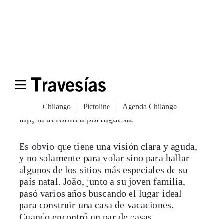
CasasNaAreia es un pabellón discreto en las
dunas, cerca de Comporta, una playa muy
de moda y popular entre los locales. En los
meses de verano, es el paraíso de los ricos y
famosos. Pero, CasasNaAreia está lo
suficientemente alejado del bullicio de la
playa, más cerca del pequeño pueblo de
pescadores de Carrasqueira. El hombre
detrás de este hermosos proyecto es João
Rodrigues, piloto e instructor de vuelo de
tap, la aerolínea portuguesa.
Es obvio que tiene una visión clara y aguda,
y no solamente para volar sino para hallar
algunos de los sitios más especiales de su
país natal. João, junto a su joven familia,
pasó varios años buscando el lugar ideal
para construir una casa de vacaciones.
Cuando encontró un par de casas