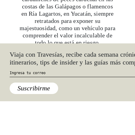
costas de las Galápagos o flamencos
en Ría Lagartos, en Yucatán, siempre
retratados para exponer su
majestuosidad, como un vehículo para
comprender el valor incalculable de
todo lo que está en riesgo.
Viaja con Travesías, recibe cada semana cróni
itinerarios, tips de insider y las guías más com
El mensaje es claro: nada de esto está
perdido, todavía. Esa también es la
Suscribirme
esencia que le ha dado a su trabajo
fama internacional. No sólo con
premios y reconocimientos, también
como embajadora de la Iniciativa
Perpetual Planet de Rolex y con
presencia en las plataformas más