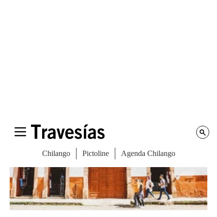
Guadalajara
La escena culinaria de Guadalajara nos ha sorprendido
con aperturas deliciosas y auténticas, donde el ambiente
relajado es lo más normal.