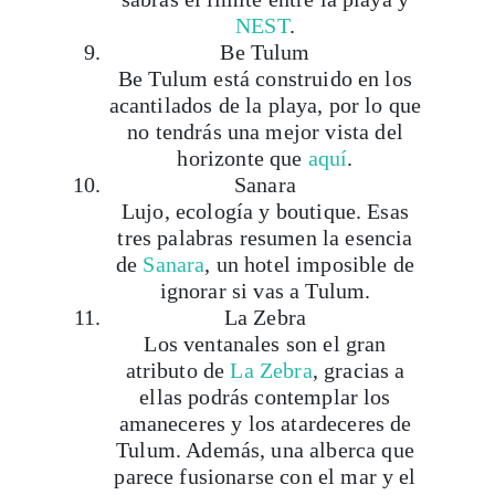
Be Tulum
Be Tulum está construido en los
acantilados de la playa, por lo que
no tendrás una mejor vista del
horizonte que
aquí
.
Sanara
Lujo, ecología y boutique. Esas
tres palabras resumen la esencia
de
Sanara
, un hotel imposible de
ignorar si vas a Tulum.
La Zebra
Los ventanales son el gran
atributo de
La Zebra
, gracias a
ellas podrás contemplar los
amaneceres y los atardeceres de
Tulum. Además, una alberca que
parece fusionarse con el mar y el
silencio alrededor hacen de este
Viaja con Travesías, recibe cada semana cróni
hotel un lugar especial.