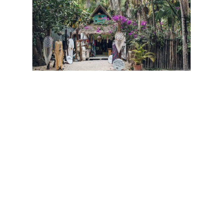
GASTRONOMÍA Y VIDA NOCTURNA
Hartwood
Con un ambiente parecido al de
los mercados gourmet,
Hartwood
está situado en medio de grandes
árboles y palapas. La comida y la
bebida es magnífica, fresca —a
diario recogen ingredientes que se
conectan con la cultura maya— y
local, así que no temas probar un
poco de todo.
Safari