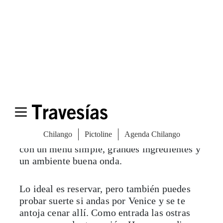
Gjelina
Es el clásico de Abbot Kinney. Con una
decoración muy acogedora, éste es el
restaurante perfecto californiano: relajado,
con un menú simple, grandes ingredientes y
un ambiente buena onda.
Lo ideal es reservar, pero también puedes
probar suerte si andas por Venice y se te
antoja cenar allí. Como entrada las ostras
son una excelente opción. Hay que pedir
varias porque su selección es muy amplia,