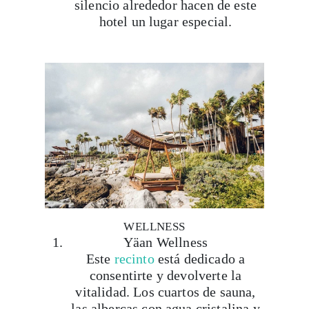
itinerarios, tips de insider y las guías más com
Suscribirme
WELLNESS
Yäan Wellness
Este
recinto
está dedicado a
consentirte y devolverte la
vitalidad. Los cuartos de sauna,
las albercas con agua cristalina y
los tratamientos especializados