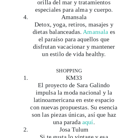
Amansala
Detox, yoga, retiros, masajes y
dietas balanceadas.
Amansala
es
el paraíso para aquellos que
disfrutan vacacionar y mantener
un estilo de vida healthy.
SHOPPING
KM33
El proyecto de Sara Galindo
impulsa la moda nacional y la
latinoamericana en este espacio
con nuevas propuestas. Su esencia
son las piezas únicas, así que haz
una parada
aquí
.
Josa Tulum
Si te gusta lo vintage y esa
apariencia de ropa irrepetible,
Josa Tulum
se volverá tu tienda