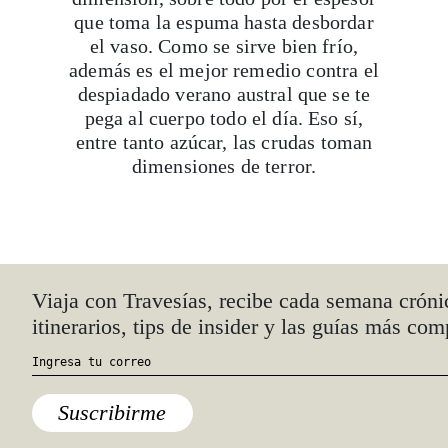
que toma la espuma hasta desbordar
el vaso. Como se sirve bien frío,
además es el mejor remedio contra el
despiadado verano austral que se te
pega al cuerpo todo el día. Eso sí,
entre tanto azúcar, las crudas toman
dimensiones de terror.
Todo lo que se sabe respecto al fernet
Viaja con Travesías, recibe cada semana cróni
es igual de opaco que el líquido en sí.
itinerarios, tips de insider y las guías más com
Nadie ha podido rastrear su
invención, aunque la teoría más
aceptada es que un doctor milanés de
apellido Fernet dio con la mezcla
Suscribirme
mientras buscaba algún tipo de