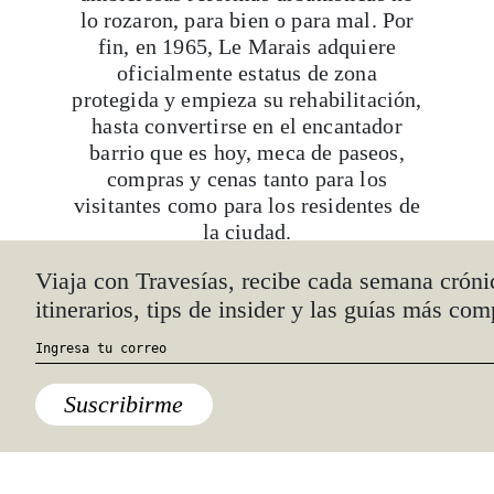
lo rozaron, para bien o para mal. Por
fin, en 1965, Le Marais adquiere
oficialmente estatus de zona
protegida y empieza su rehabilitación,
hasta convertirse en el encantador
barrio que es hoy, meca de paseos,
compras y cenas tanto para los
visitantes como para los residentes de
la ciudad.
Viaja con Travesías, recibe cada semana cróni
Su centro neurálgico es la
Place des
itinerarios, tips de insider y las guías más com
Vosges
, una plaza porticada con
edificios de ladrillo rojizo y un jardín
esmeradamente podado en medio. Sus
pórticos pueden parecer algo
Suscribirme
monótonos si se contemplan desde el
jardín central, pero en esta plaza las
cosas funcionan como en los