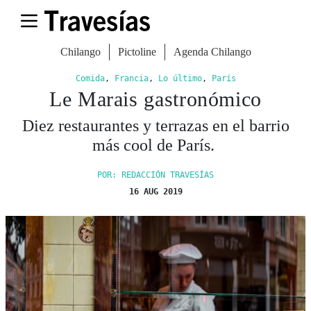
Chilango
Pictoline
Agenda Chilango
Comida
,
Francia
,
Lo último
,
París
Le Marais gastronómico
Diez restaurantes y terrazas en el barrio
más cool de París.
POR: REDACCIÓN TRAVESÍAS
16 AUG 2019