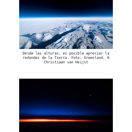
Viaja con Travesías, recibe cada semana cróni
Desde las alturas, es posible apreciar la
itinerarios, tips de insider y las guías más com
redondez de la Tierra. Foto: Greenland, ©
Christiaan van Heijst
Suscribirme