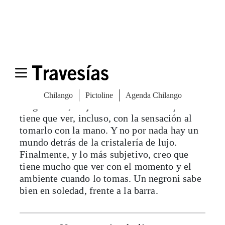
escépticos creen que los mixólogos les han
tomado el pelo con el tamaño y el tiempo
que invierten en los hielos que utilizan en
sus barras de un tiempo para acá. Pero la
realidad es que un hielo grande tarda más en
derretirse y, por lo tanto, es capaz de
cambiar por completo el sabor del coctel.
Lo segundo es el vaso. Para mí, entre más
delgado sea, mejor. Es una cuestión que
tiene que ver, incluso, con la sensación al
tomarlo con la mano. Y no por nada hay un
mundo detrás de la cristalería de lujo.
Finalmente, y lo más subjetivo, creo que
tiene mucho que ver con el momento y el
ambiente cuando lo tomas. Un negroni sabe
bien en soledad, frente a la barra.