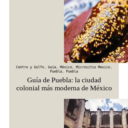
Viaja con Travesías, recibe cada semana cróni
itinerarios, tips de insider y las guías más com
Suscribirme
Centro y Golfo
,
Guía
,
México
,
Micrositio Mexico
,
Puebla
,
Puebla
Guía de Puebla: la ciudad
colonial más moderna de México