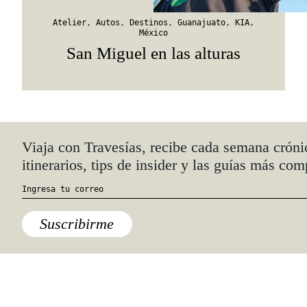
Atelier
,
Autos
,
Destinos
,
Guanajuato
,
KIA
,
México
San Miguel en las alturas
Quiénes somos
Anúnciate con nosotros
hola@travesiasmedia.com
Travesías nació en agosto de 2001 y desde
entonces se consolidó una voz experta en