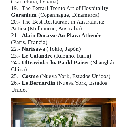
(Barcelona, España)
19.- The Ferrari Trento Art of Hospitality:
Geranium
(Copenhague, Dinamarca)
20.- The Best Restaurant in Australasia:
Attica
(Melbourne, Australia)
21.-
Alain Ducasse Au Plaza Athénée
(París, Francia)
22.-
Narisawa
(Tokio, Japón)
23.-
Le Calandre
(Rubano, Italia)
24.-
Ultraviolet by Paukl Pairet
(Shanghái,
China)
25.-
Cosme
(Nueva York, Estados Unidos)
26.-
Le Bernardin
(Nueva York, Estados
Unidos)