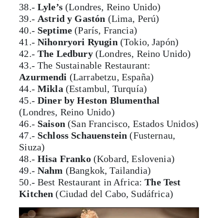
38.-
Lyle’s
(Londres, Reino Unido)
39.-
Astrid y Gastón
(Lima, Perú)
40.-
Septime
(París, Francia)
41.-
Nihonryori Ryugin
(Tokio, Japón)
42.-
The Ledbury
(Londres, Reino Unido)
43.- The Sustainable Restaurant:
Azurmendi
(Larrabetzu, España)
44.-
Mikla
(Estambul, Turquía)
45.-
Diner by Heston Blumenthal
(Londres, Reino Unido)
46.-
Saison
(San Francisco, Estados Unidos)
47.-
Schloss Schauenstein
(Fusternau,
Siuza)
48.-
Hisa Franko
(Kobard, Eslovenia)
49.-
Nahm
(Bangkok, Tailandia)
50.- Best Restaurant in Africa:
The Test
Kitchen
(Ciudad del Cabo, Sudáfrica)