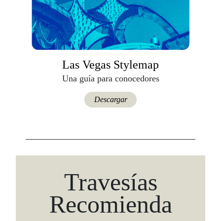
Las Vegas Stylemap
Una guía para conocedores
Viaja con Travesías, recibe cada semana cróni
itinerarios, tips de insider y las guías más com
Descargar
Suscribirme
Travesías
Recomienda