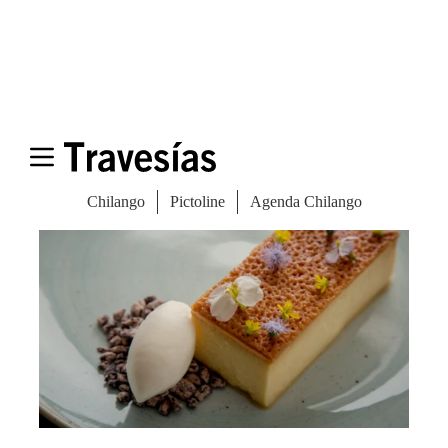
Central
(Lima, Perú)
7.-
Maido
(Lima, Perú)
8.-
Arpège
(París, Francia)
9.-
Mugaritz
(San Sebastián, España)
10.-
Asador Etxebarri
(Axpe Achondo,
España)
11.-
Quintonil
(Ciudad de México, México)