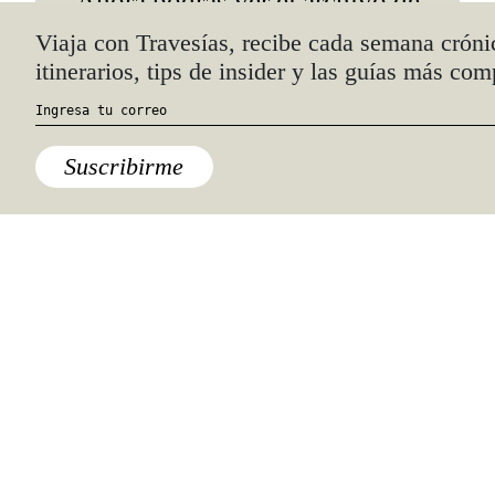
Ahora podrás ver el archivo de
David Bowie en tu próximo
viaje a Londres
Quiénes somos
Anúnciate con nosotros
hola@travesiasmedia.com
Travesías nació en agosto de 2001 y desde
entonces se consolidó una voz experta en
viajes por México y el mundo, con