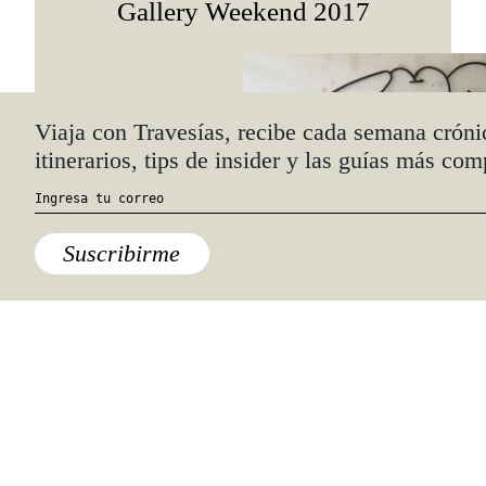
Gallery Weekend 2017
Ciudad de México
,
Destinos
,
México
XYLAÑYNU. El Taller de los
viernes en kurimanzutto