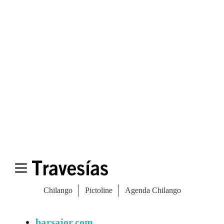
zapatos que venda
tacones
con los que
realmente se pueda caminar todo el día.
Independiente y muy original, tiene diseños
para todos los gustos y todas las alturas,
claro.
facebook.com/clementineshoes
E. Bar Sajor
Para la hora de cenar, este local es ideal,
fresco, joven y de gastronomía simple y
honesta. No hay que dejar pasar la
oportunidad de probar los ostiones de Puget
Sound y, para el plato fuerte, intenta el pollo
o la chuleta de buey con tuétano.
barsajor.com