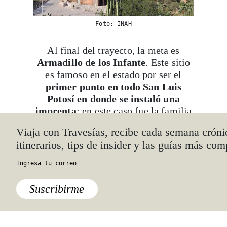
Foto: INAH
Al final del trayecto, la meta es
Armadillo de los Infante
. Este sitio
es famoso en el estado por ser el
primer punto en todo San Luis
Potosí en donde se instaló una
imprenta
; en este caso fue la familia
Infante quien la puso en marcha a
Viaja con Travesías, recibe cada semana cróni
principios del siglo XIX. El encanto
itinerarios, tips de insider y las guías más com
de este pueblo, también de calles
empedradas pero de fachadas
coloridas y bien conservadas –no hay
letreros ni anuncios–, se puede
Suscribirme
rastrear hasta el siglo XVII, cuando se
convirtió en uno de los favoritos de
los rancheros adinerados para