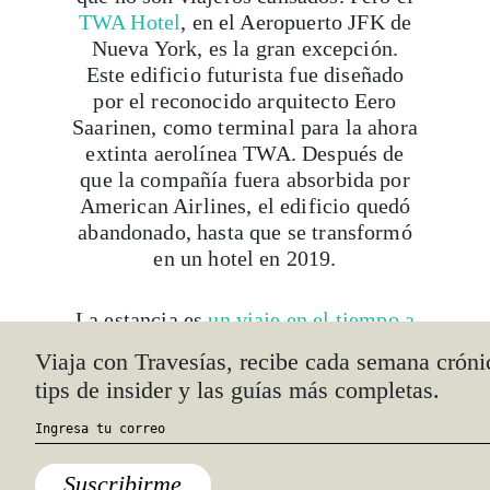
TWA Hotel
, en el Aeropuerto JFK de
Nueva York, es la gran excepción.
Este edificio futurista fue diseñado
por el reconocido arquitecto Eero
Saarinen, como terminal para la ahora
extinta aerolínea TWA. Después de
que la compañía fuera absorbida por
American Airlines, el edificio quedó
abandonado, hasta que se transformó
en un hotel en 2019.
La estancia es
un viaje en el tiempo a
la década de los sesenta
, con áreas
Viaja con Travesías, recibe cada semana crónica
comunes llenas de memorabilia de
tips de insider y las guías más completas.
TWA y otros espacios para que los
huéspedes se relajen durante una
escala. Puedes llegar a las
instalaciones sin salir del aeropuerto
Suscribirme