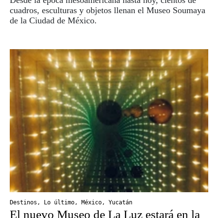
cuadros, esculturas y objetos llenan el Museo Soumaya
de la Ciudad de México.
Destinos
,
Lo último
,
México
,
Yucatán
El nuevo Museo de La Luz estará en la