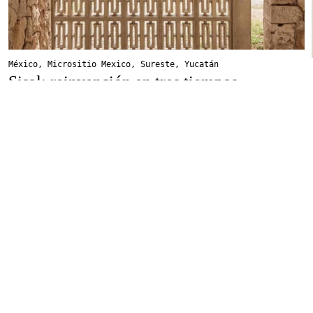
México
,
Micrositio Mexico
,
Sureste
,
Yucatán
Sisal: reinvención en tres tiempos
Este viaje es prueba de que el legado del sisal en Yucatán
sobrevive, aunque ahora como motor de otros ámbitos vitales: la
industria del turismo y la cultura.