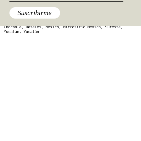
Suscribirme
Chocholá
,
Hoteles
,
México
,
Micrositio Mexico
,
Sureste
,
Yucatán
,
Yucatán
Chablé: la grandeza de Yucatán en un hotel
En Yucatán existen muchas haciendas convertidas en hoteles.
Ninguna se parece al Chablé.