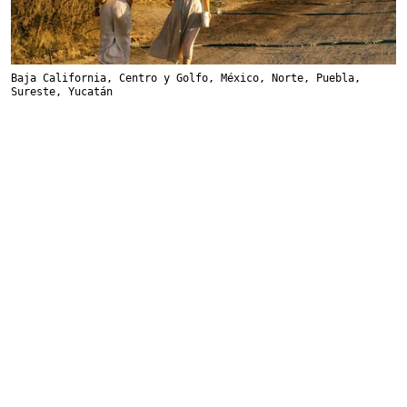
Baja California
,
Centro y Golfo
,
México
,
Norte
,
Puebla
,
Sureste
,
Yucatán
Increíbles viajes en carretera por México
que debes hacer cuanto antes
Déjate llevar por rutas espectaculares que te permitirán viajar a tu
ritmo y conocer la belleza mexicana.