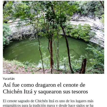
Yucatán
Así fue como dragaron el cenote de
Chichén Itzá y saquearon sus tesoros
El cenote sagrado de Chichén Itzá es uno de los lugares más
enigmáticos para la tradición maya y desde hace siglos se ha