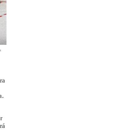
y
ra
a.
r
rá