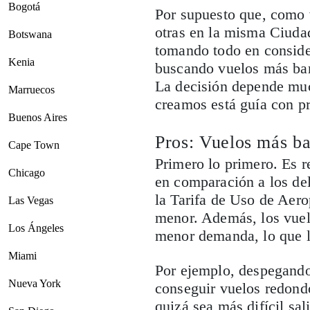
Bogotá
Por supuesto que, como 
otras en la misma Ciuda
Botswana
tomando todo en conside
Kenia
buscando vuelos más bara
La decisión depende much
Marruecos
creamos está guía con pr
Buenos Aires
Pros: Vuelos más ba
Cape Town
Primero lo primero. Es r
Chicago
en comparación a los de
la Tarifa de Uso de Aer
Las Vegas
menor. Además, los vuel
Los Ángeles
menor demanda, lo que l
Miami
Por ejemplo, despegando
Nueva York
conseguir vuelos redond
quizá sea más difícil sa