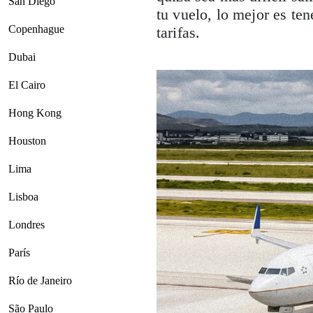
San Diego
tu vuelo, lo mejor es te
Copenhague
tarifas.
Dubai
El Cairo
Hong Kong
Houston
Lima
Lisboa
Londres
París
Río de Janeiro
São Paulo