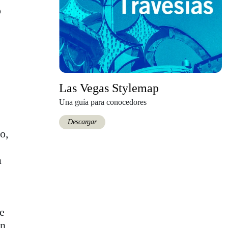
o
Las Vegas Stylemap
Una guía para conocedores
Descargar
o,
a
ue
en