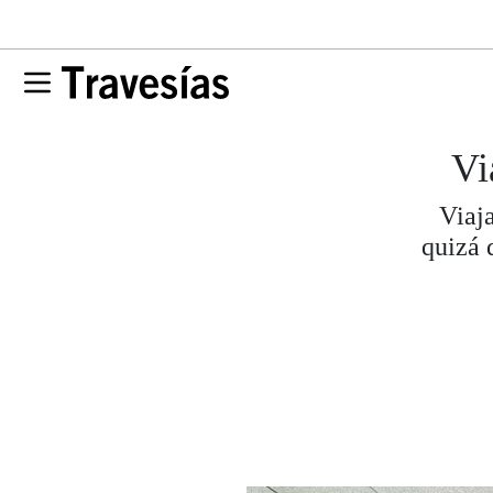
Vi
Viaj
quizá 