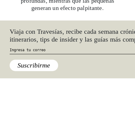
profundas, mientras que las pequeñas
generan un efecto palpitante.
¿Dónde pedirlo?:
Ada Barak’s Snake
Viaja con Travesías, recibe cada semana cróni
Spa
itinerarios, tips de insider y las guías más com
Precio:
$1 300 mxn
aproximadamente
Suscribirme