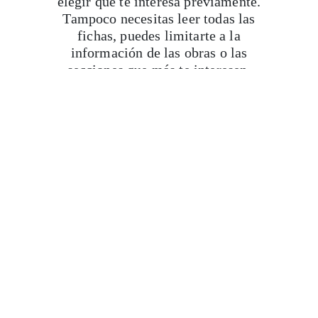
elegir qué te interesa previamente.
Tampoco necesitas leer todas las
fichas, puedes limitarte a la
información de las obras o las
secciones que más te interesen.
Si estás decidido a pasar mucho
tiempo en el museo, para evitar la
fatiga es recomendable tomarse
descansos frecuentes, en la cafetería o
en la tienda de regalos. Otra cosa
importante, sobre todo para viajeros
que quieren aprovechar su tiempo en
algún destino y conocerlo todo en
pocos días, es intentar espaciar un
poco las visitas. Si tienes la
posibilidad de jugar con el itinerario y
limitarte a sólo un museo por día, o
incluso uno cada dos días, es probable