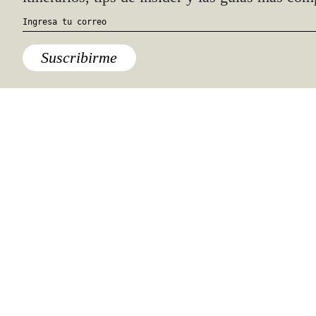
Suscribirme
Ciudad de México
,
Destinos
,
México
Ocho bibliotecas icónicas en la
Ciudad de México