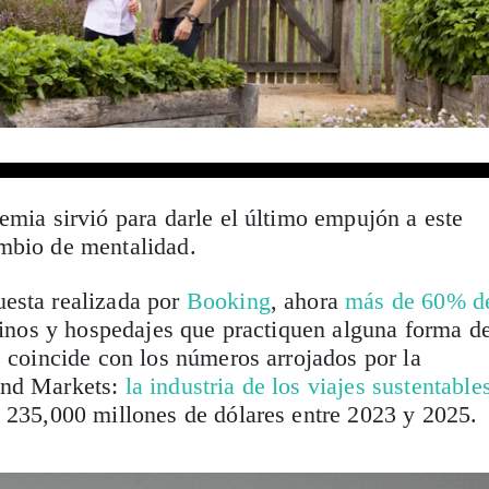
emia sirvió para darle el último empujón a este
mbio de mentalidad.
esta realizada por
Booking
, ahora
más de 60% d
tinos y hospedajes que practiquen alguna forma d
e coincide con los números arrojados por la
and Markets:
la industria de los viajes sustentable
e 235,000 millones de dólares entre 2023 y 2025.