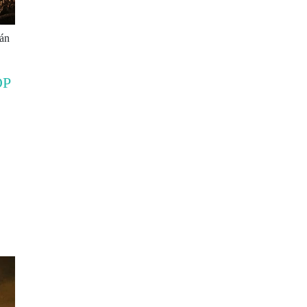
ián
OP