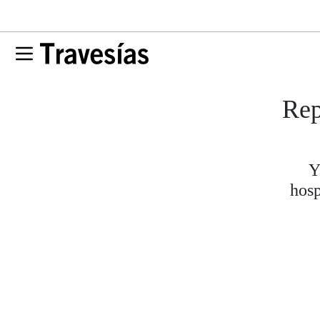
Rep
Y
hosp