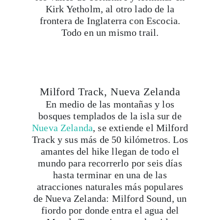
Kirk Yetholm, al otro lado de la
frontera de Inglaterra con Escocia.
Todo en un mismo trail.
Viaja con Travesías, recibe cada semana cróni
Milford Track, Nueva Zelanda
itinerarios, tips de insider y las guías más com
En medio de las montañas y los
bosques templados de la isla sur de
Nueva Zelanda
, se extiende el Milford
Suscribirme
Track y sus más de 50 kilómetros. Los
amantes del hike llegan de todo el
mundo para recorrerlo por seis días
hasta terminar en una de las
atracciones naturales más populares
de Nueva Zelanda: Milford Sound, un
fiordo por donde entra el agua del