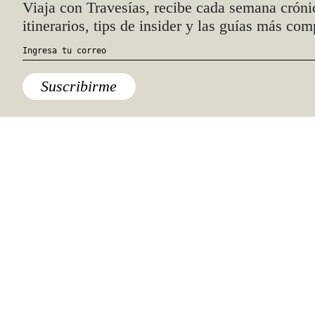
Quiénes somos
Anúnciate con nosotros
hola@travesiasmedia.com
Travesías nació en agosto de 2001 y desde
entonces se consolidó una voz experta en
viajes por México y el mundo, con
especial interés en lo auténtico y una
mirada cercana, íntima y respetuosa de lo
local. Nos apasionan las buenas historias,
los detalles que hacen de cada viaje una
experiencia única y las imágenes que nos
inspiran a viajar.