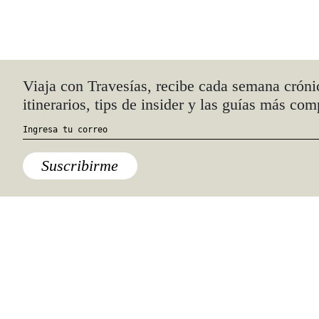
Viaja con Travesías, recibe cada semana cróni
itinerarios, tips de insider y las guías más com
En 2024, la mayoría de los viajeros planean hacer
Suscribirme
al menos la misma cantidad de viajes que hizo este
año.
¿A dónde iremos?
Es la primera pregunta que hay que
responder cuando se empieza a
planear cualquier viaje. Sin embargo,
ha dejado de ser una respuesta
sencilla, debido a que muchos