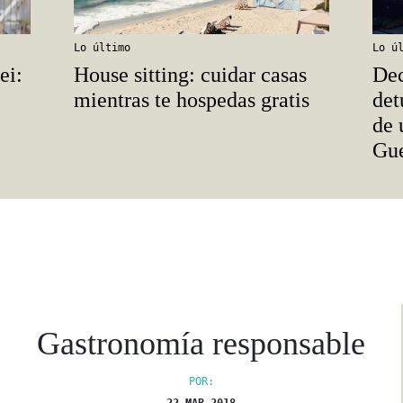
Lo último
Lo ú
ei:
House sitting: cuidar casas
Dec
mientras te hospedas gratis
det
de 
Gue
Gastronomía responsable
POR: