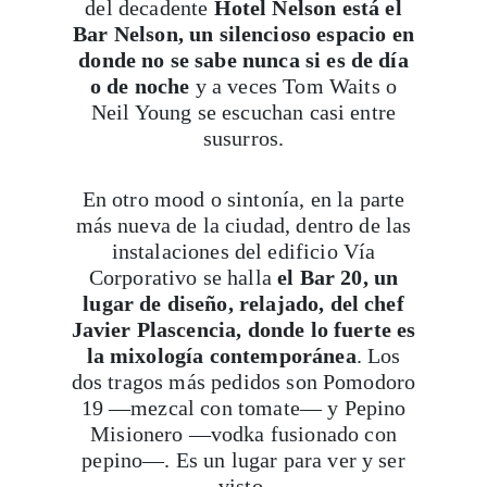
del decadente
Hotel Nelson está el
Bar Nelson, un silencioso espacio en
donde no se sabe nunca si es de día
o de noche
y a veces Tom Waits o
Neil Young se escuchan casi entre
susurros.
En otro mood o sintonía, en la parte
más nueva de la ciudad, dentro de las
Viaja con Travesías, recibe cada semana cróni
instalaciones del edificio Vía
Corporativo se halla
el Bar 20, un
itinerarios, tips de insider y las guías más com
lugar de diseño, relajado, del chef
Javier Plascencia, donde lo fuerte es
la mixología contemporánea
. Los
Suscribirme
dos tragos más pedidos son Pomodoro
19 —mezcal con tomate— y Pepino
Misionero —vodka fusionado con
pepino—. Es un lugar para ver y ser
visto.