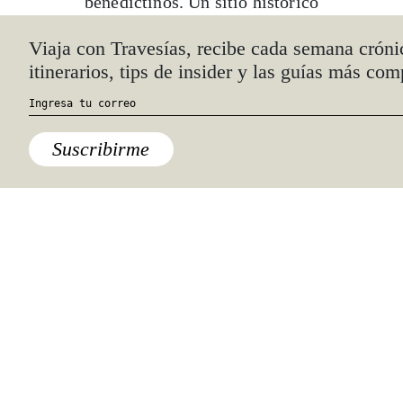
benedictinos. Un sitio histórico
fascinante que no te puedes perder.
Viaja con Travesías, recibe cada semana cróni
itinerarios, tips de insider y las guías más com
PAGO DE CARRAOVEJAS
Situada a tres kilómetros de Peñafiel,
lo que vale la pena es “Experiencia 6
Sentidos” (59 euros), que dura
Suscribirme
aproximadamente cuatro horas y en la
que cada cata va acompañada de un
plato elaborado por el reconocido
restaurante José María de Segovia,
propiedad de José María Ruiz, al
igual que esta bodega y Ossian Vides,
bodega segoviana con viñedos que
oscilan entre los 100 y 200 años.
Empezamos el recorrido por el viñedo
y la bodega, donde seguimos todo el
proceso de elaboración, desde los
viñedos hasta la sala de embotellado.