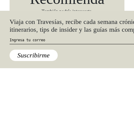
También podría interesarte.
Viaja con Travesías, recibe cada semana cróni
itinerarios, tips de insider y las guías más com
Suscribirme
Cultura
,
Libros
,
Lo último
Siete libros que todos los niños
tienen que leer antes de conocer
el mundo