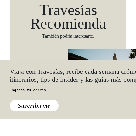
Travesías
Recomienda
También podría interesarte.
Atelier
,
Autos
,
KIA
Refugios jaliscienses