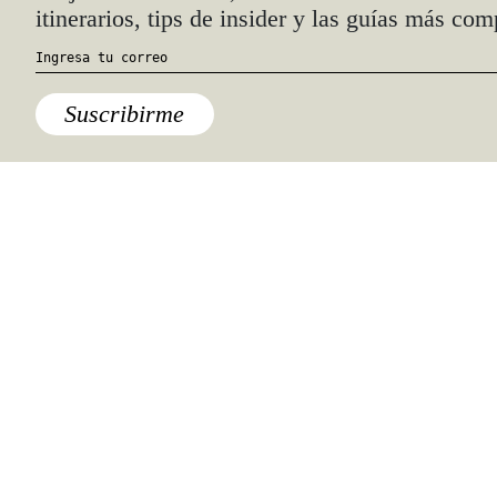
itinerarios, tips de insider y las guías más com
Suscribirme
Destinos
,
Experiencias
,
Historias
Así fue recorrer 15,000 km en
bicicleta por Asia Central