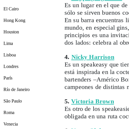
Es un lugar en el que de
El Cairo
sólo se sirven buenos co
En su barra encuentras l
Hong Kong
mundo, en especial gins
Houston
principios es una invita
dos lados: celebra al ob
Lima
Lisboa
4.
Nicky Harrison
Es un speakeasy que tien
Londres
está inspirada en la coc
París
bartenders –Américo Bor
campeones de distintas 
Río de Janeiro
5.
Victoria Brown
São Paulo
Es otro de los speakeasi
Roma
obligada en una ruta coc
Venecia