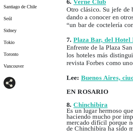
6.
Verne Club
Santiago de Chile
Otro clásico. Su jefe de
dando a conocer en otro
Seúl
“un bar de coctelería con 
Sidney
7.
Plaza Bar, del Hotel
Tokio
Enfrente de la Plaza San 
los hoteles más distingu
Toronto
revista Forbes como uno
Vancouver
Lee:
Buenos Aires, ciud
EN ROSARIO
8.
Chinchibira
Es un lugar hermoso que 
haciendo mucho por impul
mercado difícil porque n
de Chinchibira ha sido m