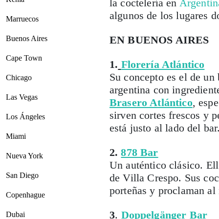
la coctelería en
Argentin
algunos de los lugares d
Marruecos
EN BUENOS AIRES
Buenos Aires
Cape Town
1.
Florería Atlántico
Su concepto es el de un 
Chicago
argentina con ingredient
Las Vegas
Brasero Atlántico
, espe
sirven cortes frescos y 
Los Ángeles
está justo al lado del bar
Miami
2.
878 Bar
Nueva York
Un auténtico clásico. El
San Diego
de Villa Crespo. Sus coc
porteñas y proclaman al
Copenhague
3
.
Doppelgänger Bar
Dubai