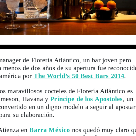
manager de Florería Atlántico, un bar joven pero
a menos de dos años de su apertura fue reconocid
oamérica por
The World’s 50 Best Bars 2014
.
os maravillosos cocteles de Florería Atlántico es
Jameson, Havana y
Príncipe de los Apostoles
, un
convertido en un digno modelo a seguir al apostar
 para su elaboración.
Atienza en
Barra México
nos quedó muy claro q