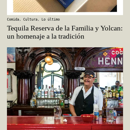
Comida
,
Cultura
,
Lo último
Tequila Reserva de la Familia y Yolcan:
un homenaje a la tradición
Ciudad de México
,
Comida
,
Lo último
Capital gastronómica: historias de