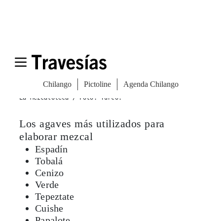
La Mezcaloteca / Foto: Turco.
Los agaves más utilizados para
elaborar mezcal
Espadín
Tobalá
Cenizo
Verde
Tepeztate
Cuishe
Papalote
Barril