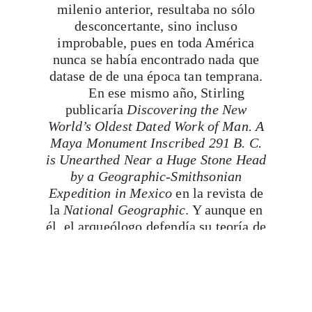
improbable, pues en toda América
nunca se había encontrado nada que
datase de de una época tan temprana.
En ese mismo año, Stirling
publicaría
Discovering the New
World’s Oldest Dated Work of Man. A
Maya Monument Inscribed 291 B. C.
is Unearthed Near a Huge Stone Head
by a Geographic-Smithsonian
Expedition in Mexico
en la revista de
la
National Geographic
. Y aunque en
él, el arqueólogo defendía su teoría de
que el año 291 a.C era correcto, aún
clasificaba el monumento como
maya.