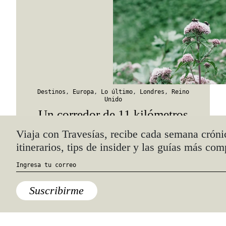
Destinos
,
Europa
,
Lo último
,
Londres
,
Reino
Unido
Un corredor de 11 kilómetros
para que salvemos a las abejas