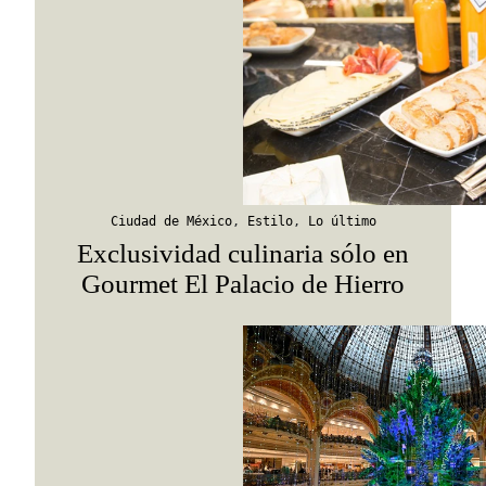
Viaja con Travesías, recibe cada semana cróni
itinerarios, tips de insider y las guías más com
Suscribirme
Ciudad de México
,
Estilo
,
Lo último
Exclusividad culinaria sólo en
Gourmet El Palacio de Hierro