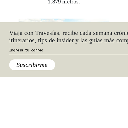
1.879 metros.
Viaja con Travesías, recibe cada semana cróni
itinerarios, tips de insider y las guías más com
Suscribirme
Grutas de García
Nuevo León
A menos de una hora hacia el oeste,
desde
el centro de Monterrey,
uno se