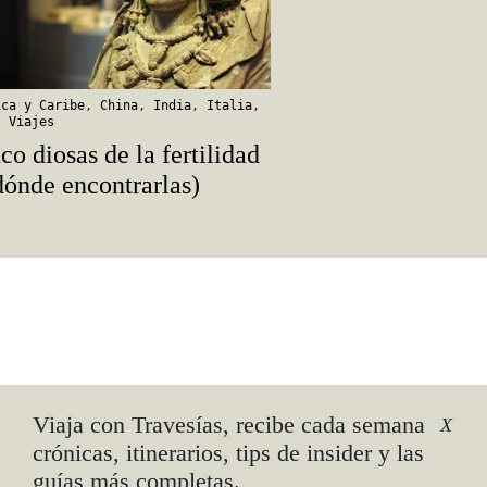
ica y Caribe
,
China
,
India
,
Italia
,
,
Viajes
co diosas de la fertilidad
dónde encontrarlas)
o
Viaja con Travesías, recibe cada semana
X
crónicas, itinerarios, tips de insider y las
guías más completas.