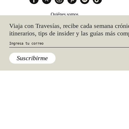
Quiénes somos
Anúnciate con nosotros
hola@travesiasmedia.com
Travesías nació en agosto de 2001 y desde
entonces se consolidó una voz experta en
viajes por México y el mundo, con
especial interés en lo auténtico y una
mirada cercana, íntima y respetuosa de lo
local. Nos apasionan las buenas historias,
los detalles que hacen de cada viaje una
experiencia única y las imágenes que nos
inspiran a viajar.
©2026 DERECHOS RESERVADOS.
TRAVESÍAS ES UNA MARCA REGISTRADA
.