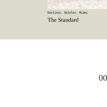
Destinos
,
Hoteles
,
Miami
The Standard
00