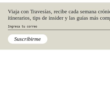
Quiénes somos
Anúnciate con nosotros
hola@travesiasmedia.com
Travesías nació en agosto de 2001 y desde
entonces se consolidó una voz experta en
viajes por México y el mundo, con
especial interés en lo auténtico y una
mirada cercana, íntima y respetuosa de lo
local. Nos apasionan las buenas historias,
los detalles que hacen de cada viaje una
experiencia única y las imágenes que nos