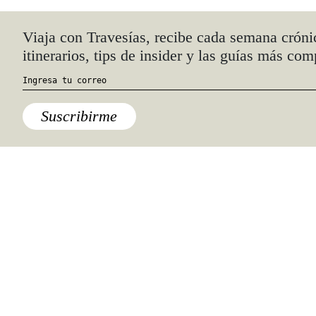
Quiénes somos
Anúnciate con nosotros
hola@travesiasmedia.com
Travesías nació en agosto de 2001 y desde
entonces se consolidó una voz experta en
viajes por México y el mundo, con
especial interés en lo auténtico y una
mirada cercana, íntima y respetuosa de lo
local. Nos apasionan las buenas historias,
los detalles que hacen de cada viaje una
experiencia única y las imágenes que nos
inspiran a viajar.