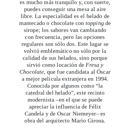
es mucho más tranquilo y, con suerte,
puedes conseguir una mesa al aire
libre. La especialidad es el helado de
mantecado o chocolate con
topping
de
sirope; los sabores van cambiando
con frecuencia, pero las opciones
regulares son sólo dos. Este lugar se
volvió emblemático no sólo por la
calidad de sus helados, sino porque
sirvió como locación de
Fresa y
Viaja con Travesías, recibe cada semana cróni
Chocolate
, que fue candidata al Óscar
itinerarios, tips de insider y las guías más com
a mejor película extranjera en 1994.
Conocida por algunos como “la
catedral del helado”, este recinto
Suscribirme
modernista –en el que se puede
apreciar la influencia de Félix
Candela y de Oscar Niemeyer– es
obra del arquitecto Mario Girona.