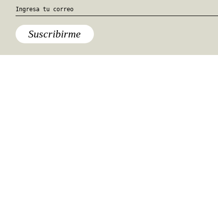
8. Cine 23 y 12. Cinemateca de
Cuba
Muy cerca del centro cultural, este
lugar tiene una buena oferta de
productos para el cinéfilo
coleccionista. En una vitrina bastante
pequeña encuentras películas cubanas
de los últimos 50 años a precios muy
reducidos, así como carteles o libros
de autores como Cabrera Infante o
Alejo Carpentier. Se trata de una sala
que propicia un ambiente íntimo, a
pesar de ser la sede de la Cinemateca
de Cuba.
9. Fábrica de Arte