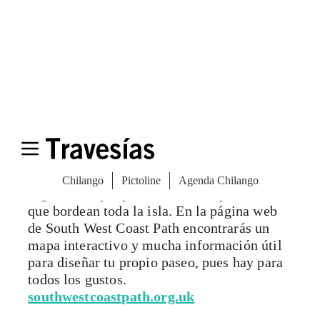
aniversario. Aquí se pueden ver sus
esculturas, además de dibujos, material de
archivo y el precioso jardín que ella misma
diseñó con ayuda de un amigo suyo, el
compositor y músico Priaulx Rainier.
tate.org.uk/stives
5. Caminar
Si quisieras, podrías recorrer la costa de
Inglaterra a pie por los caminos públicos
que bordean toda la isla. En la página web
de South West Coast Path encontrarás un
mapa interactivo y mucha información útil
para diseñar tu propio paseo, pues hay para
todos los gustos.
southwestcoastpath.org.uk