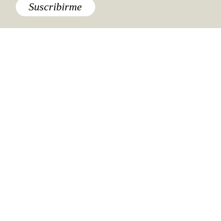
Suscribirme
Puebla
Buscando luciérnagas en
Yaonáhuac, Puebla
Lo último
Leonora Carrington, Remedios
Varo y Diego Rivera en este