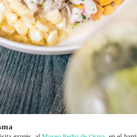
sma
sita exprés, al
Museo Pedro de Osma
, en el barr