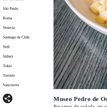
São Paulo
Roma
Venecia
Santiago de Chile
Seúl
Sidney
Tokio
Toronto
Vancouver
Museo Pedro de O
Pasamos de volada, en vi