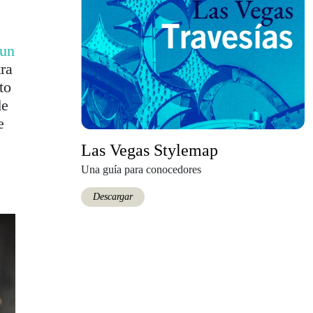
 un
ra
to
de
e
Las Vegas Stylemap
Una guía para conocedores
Descargar