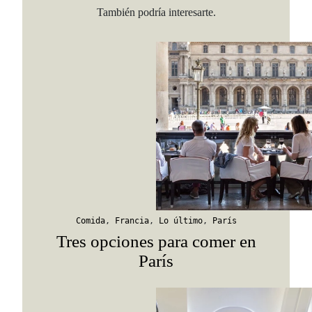
También podría interesarte.
Viaja con Travesías, recibe cada semana cróni
itinerarios, tips de insider y las guías más com
Suscribirme
Comida
,
Francia
,
Lo último
,
París
Tres opciones para comer en
París