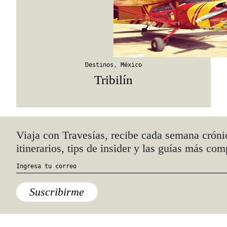
Destinos
,
México
Tribilín
Quiénes somos
Anúnciate con nosotros
hola@travesiasmedia.com