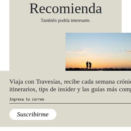
Recomienda
También podría interesarte.
Viaja con Travesías, recibe cada semana cróni
itinerarios, tips de insider y las guías más com
Destinos
,
México
,
Nayarit
Suscribirme
Una playa (encantadora y
turquesa) para visitar en marzo