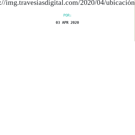
s://img.travesiasdigital.com/2020/04/ubicació
POR:
03 APR 2020
img.travesiasdigital.com/2020/04/ubicación.mov