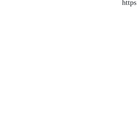
http
https://
Auckland
Barcelona
Madrid
Berlín
Bogotá