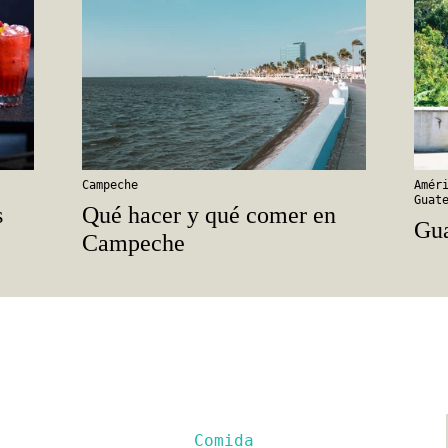
Campeche
Amér
Guat
s
Qué hacer y qué comer en
Gua
Campeche
Comida