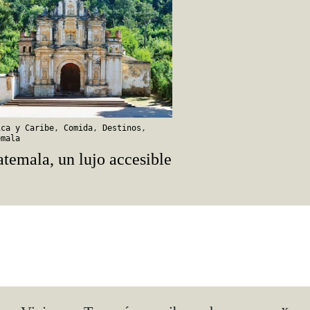
ica y Caribe
,
Comida
,
Destinos
,
emala
temala, un lujo accesible