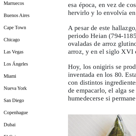
Marruecos
esa época, en vez de cos
hervirlo y lo envolvía e
Buenos Aires
A pesar de este hallazgo,
Cape Town
periodo Heian (794-1185 
Chicago
ovaladas de arroz glutin
arroz, y en el siglo XVI
Las Vegas
Los Ángeles
Hoy, los onigiris se pr
inventada en los 80. Est
Miami
con distintos ingredient
Nueva York
de empacarlo, el alga se
humedecerse si permanec
San Diego
Copenhague
Dubai