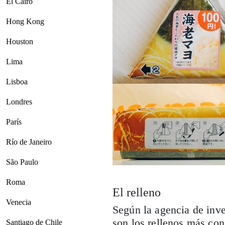
El Cairo
Hong Kong
Houston
Lima
Lisboa
Londres
París
Río de Janeiro
São Paulo
Roma
El relleno
Venecia
Según la agencia de inv
son los rellenos más co
Santiago de Chile